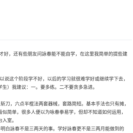
才好，还有些朋友问詠春能不能自学，在这里我简单的提些建
可以说这个阶段学不好，以后的学习就很难学好或继续学下去，
学生）我建议：一。要多练。二不要贪多急进。
八斩刀，六点半棍法两套器械，套路简短。基本手法也只有摊，
看似简单，很多人便以为咏春拳易学，但却不知道如何运用，
为入室。
弄明白詠春不是三两天的事。学好詠春更不是三两月能做到的