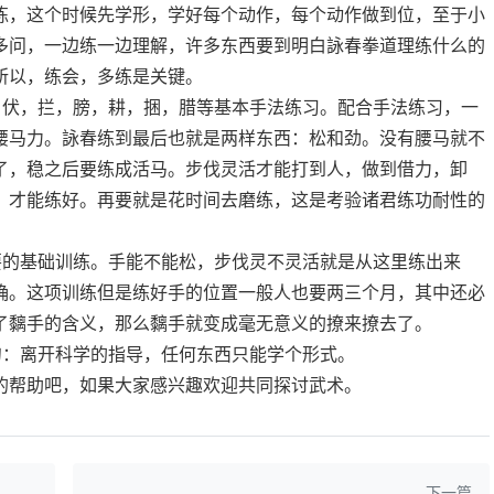
练，这个时候先学形，学好每个动作，每个动作做到位，至于小
多问，一边练一边理解，许多东西要到明白詠春拳道理练什么的
所以，练会，多练是关键。
，伏，拦，膀，耕，捆，腊等基本手法练习。配合手法练习，一
腰马力。詠春练到最后也就是两样东西：松和劲。没有腰马就不
了，稳之后要练成活马。步伐灵活才能打到人，做到借力，卸
，才能练好。再要就是花时间去磨练，这是考验诸君练功耐性的
要的基础训练。手能不能松，步伐灵不灵活就是从这里练出来
确。这项训练但是练好手的位置一般人也要两三个月，其中还必
了黐手的含义，那么黐手就变成毫无意义的撩来撩去了。
句：离开科学的指导，任何东西只能学个形式。
的帮助吧，如果大家感兴趣欢迎共同探讨武术。
下一篇