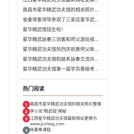
南昌市星华精武功夫馆的相关照片整理
省委常委领导参观了三家店星华武术培训中心
星华精武馆招生啦！
星华精武詠春三剑客和师父游玩祖庙拜访雷师伯
星华精武功夫馆热烈庆祝黄师父新馆开业捧场
星华精武功夫馆和姚系詠春交流共同发扬国术
星华精武功夫馆第一届学员晋级考核圆满成功举办
热门阅读
南昌市星华精武功夫馆的相关照片整理
1
李小龙“精武指”阐秘
2
江西星华精武功夫馆最新网址更换为
3
www.jxxhwg.com
咏春拳课程
4