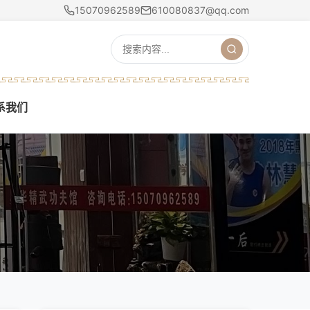
15070962589
610080837@qq.com
系我们