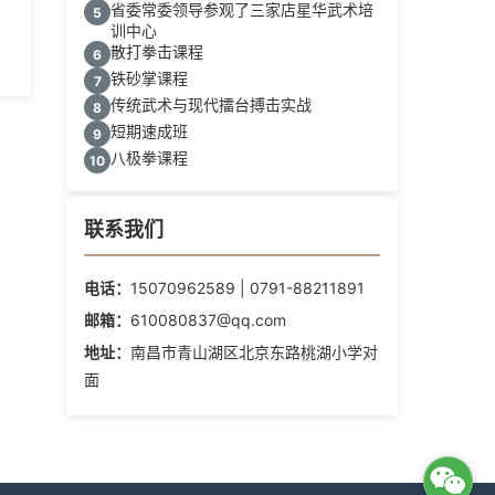
省委常委领导参观了三家店星华武术培
5
训中心
散打拳击课程
6
铁砂掌课程
7
传统武术与现代擂台搏击实战
8
短期速成班
9
八极拳课程
10
联系我们
电话：
15070962589 | 0791-88211891
邮箱：
610080837@qq.com
地址：
南昌市青山湖区北京东路桃湖小学对
面