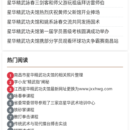
星华精武詠春三剑客和师父游玩祖庙拜访雷师伯
星华精武功夫馆热烈庆祝黄师父新馆开业捧场
星华精武功夫馆和姚系詠春交流共同发扬国术
星华精武功夫馆第一届学员晋级考核圆满成功举办
星华精武功夫馆携部分学员观看环球功夫争霸赛南昌站
热门阅读
南昌市星华精武功夫馆的相关照片整理
1
李小龙“精武指”阐秘
2
江西星华精武功夫馆最新网址更换为www.jxxhwg.com
3
咏春拳课程
4
省委常委领导参观了三家店星华武术培训中心
5
铁砂掌课程
6
散打拳击课程
7
传统武术与现代擂台搏击实战
8