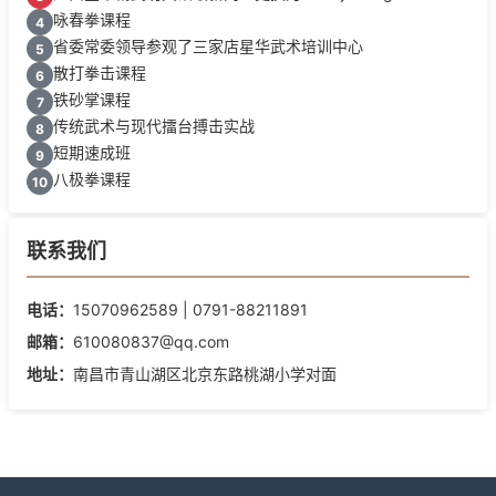
咏春拳课程
4
省委常委领导参观了三家店星华武术培训中心
5
散打拳击课程
6
铁砂掌课程
7
传统武术与现代擂台搏击实战
8
短期速成班
9
八极拳课程
10
联系我们
电话：
15070962589 | 0791-88211891
邮箱：
610080837@qq.com
地址：
南昌市青山湖区北京东路桃湖小学对面