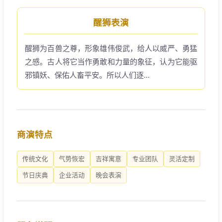
醒狮表演
醒狮为百兽之尊，形象雄伟俊武，给人以威严、勇猛
之感。古人将它当作勇敢和力量的象征，认为它能驱
邪镇妖、保佑人畜平安。所以人们逐...
商演特点
传统文化
气势恢宏
吉祥寓意
专业团队
灵活定制
节日庆典
企业活动
晚会表演