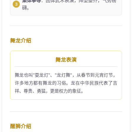
集体拳等
：团体武术表演，阵型整齐，气势磅
礴。
舞龙介绍
舞龙表演
舞龙也叫"耍龙灯"、"龙灯舞"，从春节到元宵灯节，
许多地方都有舞龙的习俗。龙在中华民族代表了吉
祥、尊贵、勇猛，更是权力的象征。
醒狮介绍