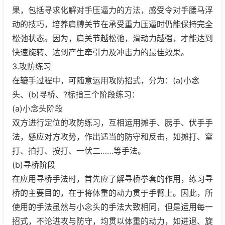
果，包括寻求化解对手压逼力的方法，感受令对手腰马浮
动的技巧，培养肩膊关节在承受重力压逼时仍能保持完全
松弛状态。因为，肩关节越松弛，滑动力越强，才能达到
快速旋转、达到产生牵引力及冲击力的最佳效果。
3.攻防练习
在辘手过程中，可随意运用攻防招式，分为：(a)小念
头、(b)寻桥、?标指三个阶段练习：
(a)小念头阶段
双方进行定位的攻防练习，互相运用摊手、膀手、伏手手
法，感应对方攻势，作出适当的防守和反击，如摊打、窒
打、拍打、按打、一伏二……等手法。
(b)寻桥阶段
在应用寻桥手法时，首先应了解寻桥拳套的作用，练习寻
桥的主要目的，在于将体重的动力贯于手臂上。因此，所
使用的手法虽然与小念头的手法大致相同，但是运用每一
招式，不论进攻与防守，均贯以体重的动力，如进退、旋