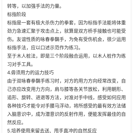
转等，以加强手法的力量。
标指阶段
标指是一套有极大杀伤力的拳套，因为标指手法能将体重
劲力急速汇聚于攻击点上，就算是双方桥手接触也可能受
伤。友谊性质的咏春拳黐手，为免有受伤机会，很少运用
标指手法，应以口述示范作为练习。
至于木人桩法，即是三个阶段融合运用，以木人桩作为练
习对手工具。
4.毋须用力的运力技巧
由于双咏春拳黐手练习时，对方的用力方向经常改变，自
己亦应改变用力方向，肩与膝等各关节放松，利用朝形、
追形、旋转、进退等方法，对准对手中线，感受如何应用
各种技巧才能令对手腰马浮动，将所感受的最有效方法储
入脑意识中，成为潜意识的反射作用，便能发挥最佳的自
然反应。
5.培养使用来留去送、甩手直冲的自然反应