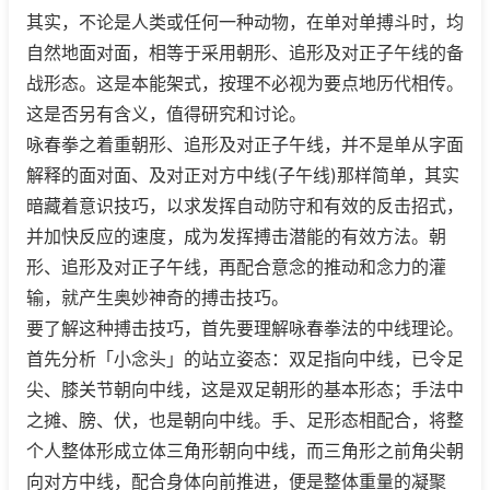
其实，不论是人类或任何一种动物，在单对单搏斗时，均
自然地面对面，相等于采用朝形、追形及对正子午线的备
战形态。这是本能架式，按理不必视为要点地历代相传。
这是否另有含义，值得研究和讨论。
咏春拳之着重朝形、追形及对正子午线，并不是单从字面
解释的面对面、及对正对方中线(子午线)那样简单，其实
暗藏着意识技巧，以求发挥自动防守和有效的反击招式，
并加快反应的速度，成为发挥搏击潜能的有效方法。朝
形、追形及对正子午线，再配合意念的推动和念力的灌
输，就产生奥妙神奇的搏击技巧。
要了解这种搏击技巧，首先要理解咏春拳法的中线理论。
首先分析「小念头」的站立姿态：双足指向中线，已令足
尖、膝关节朝向中线，这是双足朝形的基本形态；手法中
之摊、膀、伏，也是朝向中线。手、足形态相配合，将整
个人整体形成立体三角形朝向中线，而三角形之前角尖朝
向对方中线，配合身体向前推进，便是整体重量的凝聚