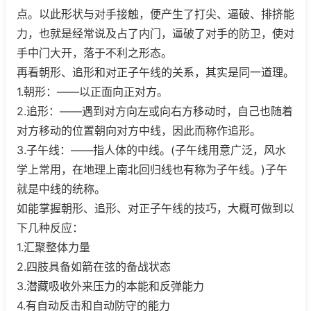
点。以此形状与对手接触，便产生了打尖、逼破、排挤能
力，也就是经常说及占了内门，逼破了对手的防卫，使对
手中门大开，落于不利之形态。
再看朝形、追形和对正子午线的关系，其实是同一道理。
1.朝形：——以正面向正对方。
2.追形：——遇到对方向左或向右方移动时，自己也随着
对方移动的位置朝向对方中线，因此而称作追形。
3.子午线：——指人体的中线。(子午线用意广泛，风水
学上常用，在地理上南北回归线也有称为子午线。)子午
就是中线的统称。
如能掌握朝形、追形、对正子午线的技巧，大概可做到以
下几种反应：
1.汇聚整体力量
2.四肢具备如箭在弦的备战状态
3.潜藏吸收外来压力的本能和反弹能力
4.有自动反击和自动防守的能力