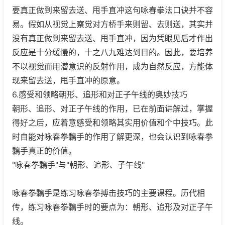
要真正做到来留去送、甩手直冲这句咏春拳法口诀并不容
易。假如从视觉上察觉对方桥手来则留、去则送，其实并
没有真正做到来留去送、甩手直冲，因为凭眼见后才作出
反应是十分缓慢的，十之八九难达到目的。因此，要培养
不以视觉而用潜意识的反射作用，成为自然反应，方能体
现来留去送，甩手直冲的原意。
6.感受和领略朝形、追形和对正子午线的奥妙技巧
朝形、追形、对正子午线的作用，已在前面讲解过，掌握
得好之后，应着意感受和领略其实用价值和个中技巧。此
时自能对咏春拳黐手的作用了解更深，也会认识到咏春拳
黐手真正的价值。
"咏春拳黐手"与"朝形、追形、子午线"
咏春拳黐手是练习咏春拳搏击技巧的主要课程。历代相
传，练习咏春拳黐手时的要点为：朝形、追形及对正子午
线。