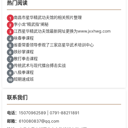
热门阅读
南昌市星华精武功夫馆的相关照片整理
1
李小龙“精武指”阐秘
2
江西星华精武功夫馆最新网址更换为www.jxxhwg.com
3
咏春拳课程
4
省委常委领导参观了三家店星华武术培训中心
5
铁砂掌课程
6
散打拳击课程
7
传统武术与现代擂台搏击实战
8
八极拳课程
9
短期速成班
10
联系我们
电话：
15070962589 | 0791-88211891
邮箱：
610080837@qq.com