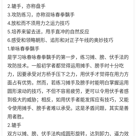
2.辘手，亦称盘手
3.攻防练习，亦称双咏春拳黐手
4.放松而不须用力之运力技巧
5.培养来留去送，甩手直冲的自然反应
6.感受和领略朝形、追形和对正子午线的奥妙技巧
1.单咏春拳黐手
是学习咏春咏春拳黐手的第一步，练习摊、膀、伏手法的
攻防技术。一般初学者都觉得运用摊手、膀手时十分吃
力，因要承受对方桥手压下之力，用伏手才觉得在用力方
面占有优势。然而，若练习摊手及膀手时能明白掌握运用
圆形滚动的技巧，不但不容易疲劳，更可以令用伏手者感
到极大的威胁；相反，如用伏手者能发挥应有技巧，又能
令使用摊手、膀手者难以承受。这是矛盾问题，其实是善
用者胜。
2.辘手
双方以摊、膀、伏手法构成圆形旋转，达到卸力、逼力效