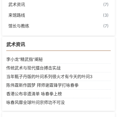
武术资讯
(7)
来馆路线
(3)
馆长与教练
(7)
武术资讯
李小龙“精武指”阐秘
传统武术与现代擂台搏击实战
当年甄子丹版的叶问系列很火才有今天的叶问3
陈伟霆新作圆梦 拜师谢霆锋学打咏春拳
香港公布非遗清单 咏春拳上榜
咏春风靡全球叶问宗师功不可没