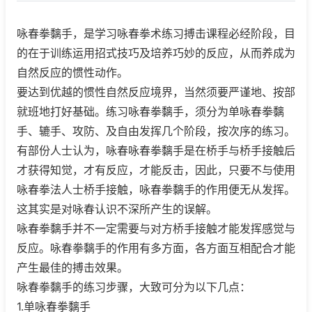
咏春拳黐手，是学习咏春拳术练习搏击课程必经阶段，目
的在于训练运用招式技巧及培养巧妙的反应，从而养成为
自然反应的惯性动作。
要达到优越的惯性自然反应境界，当然须要严谨地、按部
就班地打好基础。练习咏春拳黐手，须分为单咏春拳黐
手、辘手、攻防、及自由发挥几个阶段，按次序的练习。
有部份人士认为，咏春咏春拳黐手是在桥手与桥手接触后
才获得知觉，才有反应，才能反击，因此，只要不与使用
咏春拳法人士桥手接触，咏春拳黐手的作用便无从发挥。
这其实是对咏春认识不深所产生的误解。
咏春拳黐手并不一定需要与对方桥手接触才能发挥感觉与
反应。咏春拳黐手的作用有多方面，各方面互相配合才能
产生最佳的搏击效果。
咏春拳黐手的练习步骤，大致可分为以下几点：
1.单咏春拳黐手